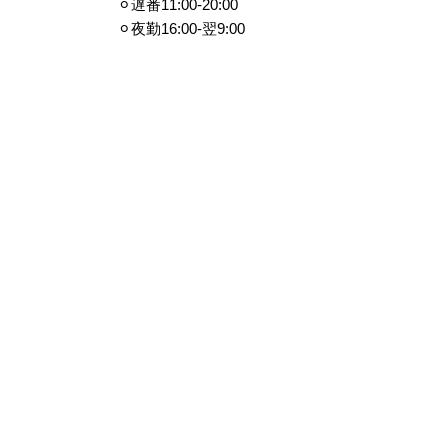
⚪︎遅番11:00-20:00
⚪︎夜勤16:00-翌9:00
※資格、夜勤、処遇改善、日曜手当含
む 交通費別途
【パート】
雇用形態 パートタイム
資格・免許 看護師または准看護師
給与 正看護師※
時給1,320円～1,520円
（経験、技能等により決定）
准看護師※
時給1,170円～1,370円
（経験、技能等により決定）